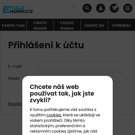
0
FANTIC
FANTIC
FANTIC Trail
FANTIC DH
VÝPRODEJ
Horská
Enduro
Přihlášení k účtu
E-mail
Heslo
Chcete náš web
používat tak, jak jste
zvyklí?
Registrovat
|
Zapomenuté heslo
K tomu potřebujeme váš souhlas s
využitím
cookies
, které se ukládají ve
vašem prohlížeči. Díky těmto
statistickým, preferenčním a
reklamním cookies zjistíme, jak náš